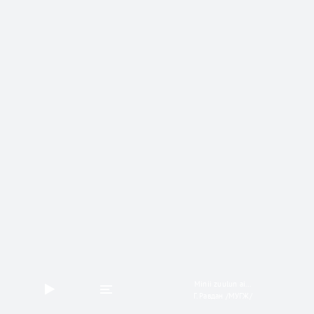
Minii zuulun ai...
Г. Равдан /МУГЖ/