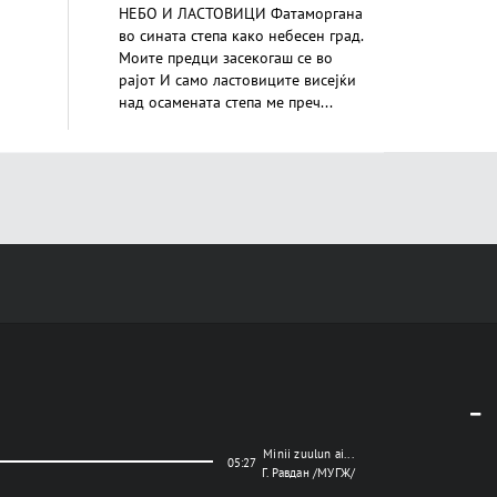
НЕБО И ЛАСТОВИЦИ Фатаморгана
во сината степа како небесен град.
Моите предци засекогаш се во
рајот И само ластовиците висејќи
над осамената степа ме преч...
Minii zuulun ai...
05:27
Г. Равдан /МУГЖ/