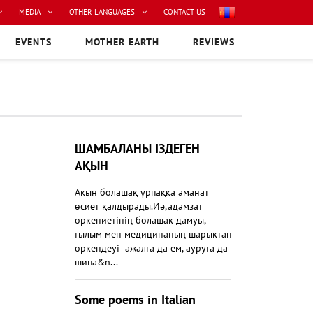
MEDIA
OTHER LANGUAGES
CONTACT US
EVENTS
MOTHER EARTH
REVIEWS
ШАМБАЛАНЫ ІЗДЕГЕН
АҚЫН
Ақын болашақ ұрпаққа аманат
өсиет қалдырады.Иә,адамзат
өркениетінің болашақ дамуы,
ғылым мен медицинаның шарықтап
өркендеуі ажалға да ем, ауруға да
шипа&n...
Some poems in Italian