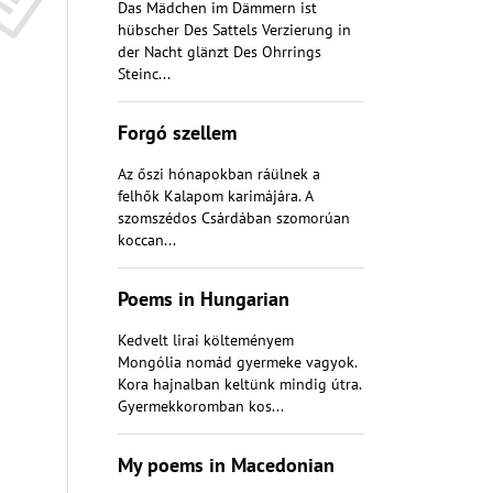
Das Mädchen im Dämmern ist
hübscher Des Sattels Verzierung in
der Nacht glänzt Des Ohrrings
Steinc...
Forgó szellem
Az őszi hónapokban ráülnek a
felhők Kalapom karimájára. A
szomszédos Csárdában szomorúan
koccan...
Poems in Hungarian
Kedvelt lirai költeményem
Mongólia nomád gyermeke vagyok.
Kora hajnalban keltünk mindig útra.
Gyermekkoromban kos...
My poems in Macedonian