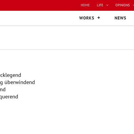
HOME
LIFE
OPINIONS
WORKS
NEWS
ücklegend
eg überwindend
end
hquerend