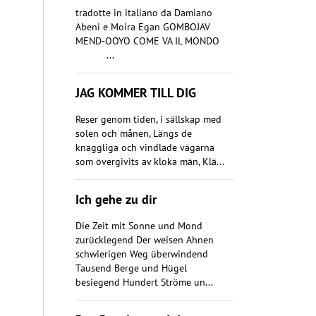
tradotte in italiano da Damiano
Abeni e Moira Egan GOMBOJAV
MEND-OOYO COME VA IL MONDO
...
JAG KOMMER TILL DIG
Reser genom tiden, i sällskap med
solen och månen, Längs de
knaggliga och vindlade vägarna
som övergivits av kloka män, Klä...
Ich gehe zu dir
Die Zeit mit Sonne und Mond
zurücklegend Der weisen Ahnen
schwierigen Weg überwindend
Tausend Berge und Hügel
besiegend Hundert Ströme un...