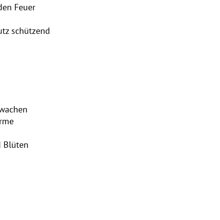
den Feuer
tz schützend
rwachen
ärme
 Blüten