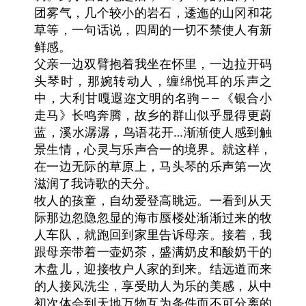
团雾气，几个较小的岩石，逶迤的山冈和花
草等，一句话说，四周的一切不禁使人有新
鲜感。
父亲一边双臂抱着我坐在怀里，一边拉开码
头琴时，那婉转动人，缠绵悦耳的乐声之
中，大利甘嘎遐迩文明的名驹——《银合小
走马》长鸣奔腾，故乡的群山似乎显得更蔚
蓝，溪水潺潺，鸟语花开…渐渐使人感到触
景生情，心灵与乐声合一的境界。就这样，
在一边无际的草原上，马头琴的乐声第一次
滋润了我诗歌的天分。
牧人的孩童，自幼爱登高眺远。一看到从天
际那边忽隐忽显的海市蜃楼处渐渐过来的牧
人车队，就跑回到家里告诉母亲。接着，我
跟母亲带着一壶奶茶，盛满奶皮和酸奶干的
木盘儿，迎接牧户人家的到来。结远道而来
的人接风洗尘，享受助人为乐的美感，从中
初次体会到天地万物互为条件而不可分离的