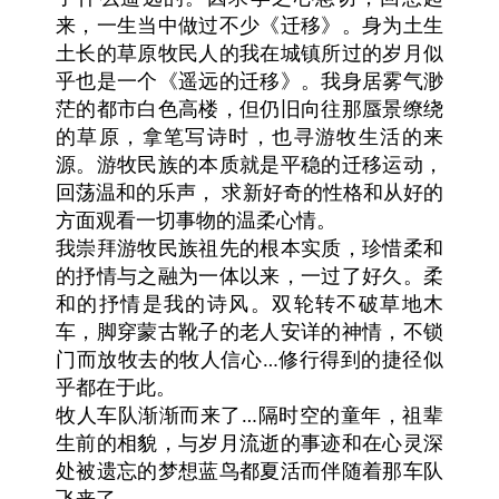
来，一生当中做过不少《迁移》。身为土生
土长的草原牧民人的我在城镇所过的岁月似
乎也是一个《遥远的迁移》。我身居雾气渺
茫的都市白色高楼，但仍旧向往那蜃景缭绕
的草原，拿笔写诗时，也寻游牧生活的来
源。游牧民族的本质就是平稳的迁移运动，
回荡温和的乐声， 求新好奇的性格和从好的
方面观看一切事物的温柔心情。
我崇拜游牧民族祖先的根本实质，珍惜柔和
的抒情与之融为一体以来，一过了好久。柔
和的抒情是我的诗风。双轮转不破草地木
车，脚穿蒙古靴子的老人安详的神情，不锁
门而放牧去的牧人信心…修行得到的捷径似
乎都在于此。
牧人车队渐渐而来了…隔时空的童年，祖辈
生前的相貌，与岁月流逝的事迹和在心灵深
处被遗忘的梦想蓝鸟都夏活而伴随着那车队
飞来了。