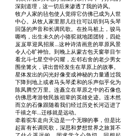
深刻道理，这一切后来渗透了我的诗风。
牧户人家的毡包使人觉得它仿佛已成为人世
中心。从牧人家里那儿往往可以听到马头琴
回荡的声音和长调民歌。在拴马桩上，骏马
嘶鸣，出生未久的小骆驼就地团团转，四处
岌岌草迎凤招展…这种诗清画意的草原风景
令人心旷神怡。到晚上从蒙古包天窗举目乍
看北斗七星空中闪耀，左邻右舍的老少男女
围坐篝火，讲出曾经发生在草原上的故事。
星体发出的闪光好像变成神秘的力量通过我
下降到地上或者马头琴柔和的乐声似乎化为
陈凤腾空万里。连矗立在草原之中的石像也
仿佛思考游牧民族祖辈的英雄史迹。连木然
而立的石像跟随着我们经过历史长河迈进了
千禧之年…迁移就是远动。
牵着驼车走向天边是一个无聊的事，但是比
起富有长调民歌，深思和梦想世界之旅算不
了什么遥远的。因求学之心急切，回想起