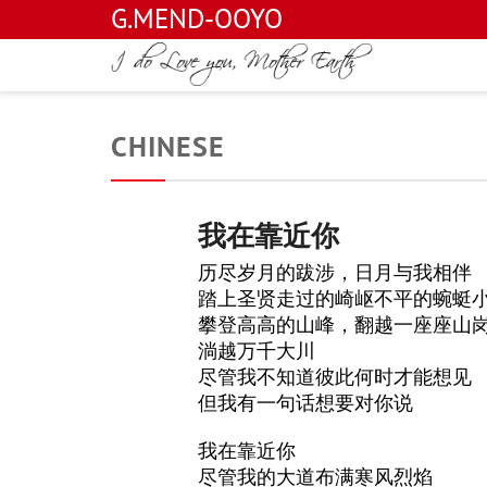
G.MEND-OOYO
CHINESE
我在靠近你
历尽岁月的跋涉，日月与我相伴
踏上圣贤走过的崎岖不平的蜿蜓
攀登高高的山峰，翻越一座座山
淌越万千大川
尽管我不知道彼此何时才能想见
但我有一句话想要对你说
我在靠近你
尽管我的大道布满寒风烈焰