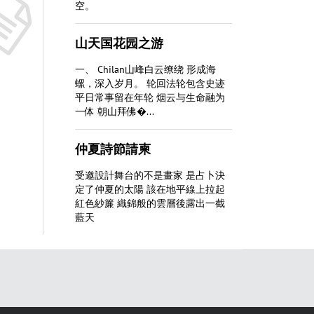
空。
山天国花园之游
一、 Chilan山峰白云缭绕 形成海
螺，深入岁月。 轮回法轮包含史迹
平日常事留在年轮 烟云与生命融为
一体 朝山拜佛�...
仲夏詩節請柬
受邀設計舞台的不是畫家 是占卜決
定了仲夏的太陽 該在地平線上拉起
紅色紗簾 織錦般的雲層後露出一截
藍天