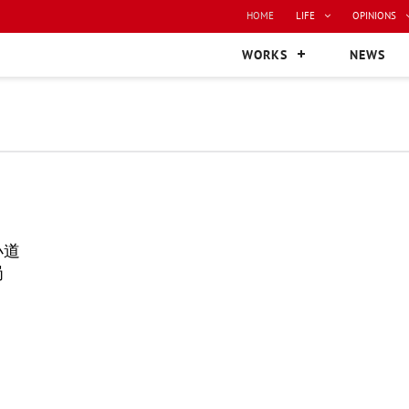
HOME
LIFE
OPINIONS
WORKS
NEWS
小道
岗