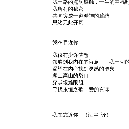
我一路的点滴感触，一生的幸福
我所有的秘密
共同搓成一道精神的脉结
思绪无此开阔
我在靠近你
我仅有少许梦想
领略到我内在的诗意——我一切
渴望在内心找到灵感的源泉
爬上高山的裂口
穿越艰难限阻
寻找永恒之歌，爱的真谛
我在靠近你
（海岸
译）