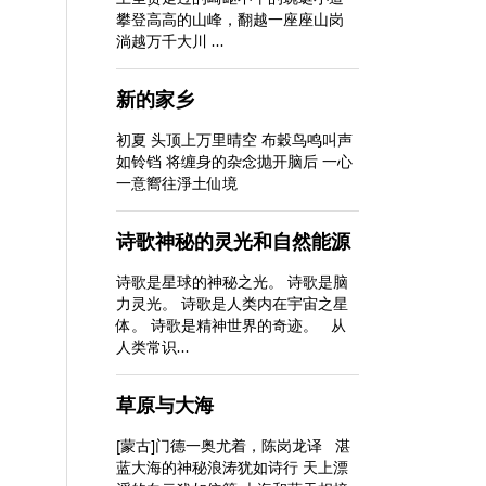
攀登高高的山峰，翻越一座座山岗
淌越万千大川 ...
新的家乡
初夏 头顶上万里晴空 布穀鸟鸣叫声
如铃铛 将缠身的杂念抛开脑后 一心
一意嚮往淨土仙境
诗歌神秘的灵光和自然能源
诗歌是星球的神秘之光。 诗歌是脑
力灵光。 诗歌是人类内在宇宙之星
体。 诗歌是精神世界的奇迹。 从
人类常识...
草原与大海
[蒙古]门德一奥尤着，陈岗龙译 湛
蓝大海的神秘浪涛犹如诗行 天上漂