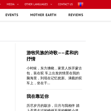
MEDIA
OTHER LANGUAGES
CONTACT US
EVENTS
MOTHER EARTH
REVIEWS
游牧民族的诗歌——柔和的
抒情
小时候，东方拂晓，家里人拆开蒙古
包，装在驼 车上出发的情景在我的
脑海里，到现在记忆犹新。满载的驼
车上，坐在干...
我在靠近你
历尽岁月的跋涉，日月与我相伴 踏
上圣贤走过的崎岖不平的蜿蜓小道