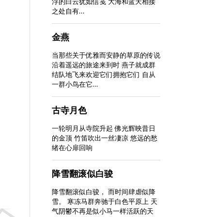
浮的白云犹如信笺 大海和蓝天相接
之处自有...
金燕
当那些关于优雅而安静的草原的传说
沿着遥远的旅途来到时 燕子就成群
结队地飞来欢迎它们拥抱它们 自从
一群小鸟在它...
古寺月色
一轮明月从寺院升起 佛光辉映昔日
的金顶 竹笛吹出一丝凄凉 悠远的愁
绪在心扉回响
降雪翻滚似白骏
降雪翻滚似白骏， 而时间肆虐似降
雪。 寒冻马群奔驰于白色平原上 天
气阴鬱不再是似小马一样活跃的天